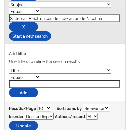
Start a new search
Add filters:
Use filters to refine the search results.
|
Results/Page
Sort items by
In order
Authors/record