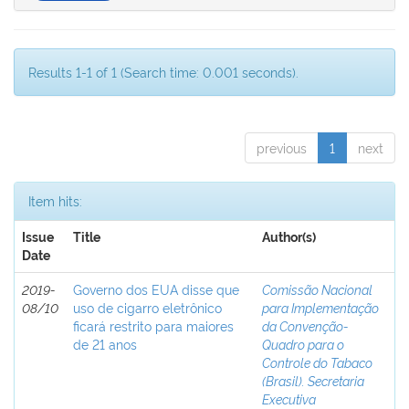
Results 1-1 of 1 (Search time: 0.001 seconds).
previous
1
next
Item hits:
Issue
Title
Author(s)
Date
2019-
Governo dos EUA disse que
Comissão Nacional
08/10
uso de cigarro eletrônico
para Implementação
ficará restrito para maiores
da Convenção-
de 21 anos
Quadro para o
Controle do Tabaco
(Brasil). Secretaria
Executiva