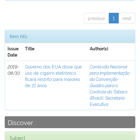
previous
1
next
Item hits:
Issue
Title
Author(s)
Date
2019-
Governo dos EUA disse que
Comissão Nacional
08/10
uso de cigarro eletrônico
para Implementação
ficará restrito para maiores
da Convenção-
de 21 anos
Quadro para o
Controle do Tabaco
(Brasil). Secretaria
Executiva
Discover
Subject