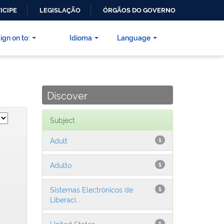
ICIPE
LEGISLAÇÃO
ÓRGÃOS DO GOVERNO
ign on to:
Idioma
Language
Discover
Subject
Adult
1
Adulto
1
Sistemas Electrónicos de
1
Liberaci...
United States
1