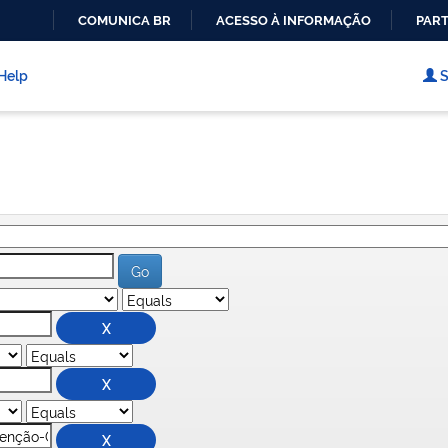
COMUNICA BR
ACESSO À INFORMAÇÃO
PART
IR
PARA
Help
S
O
CONTEÚDO