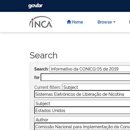
GOVBR
Skip
navigation
Home
Browse
Search
Search:
for
Current filters: