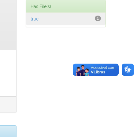
Has File(s)
true
1