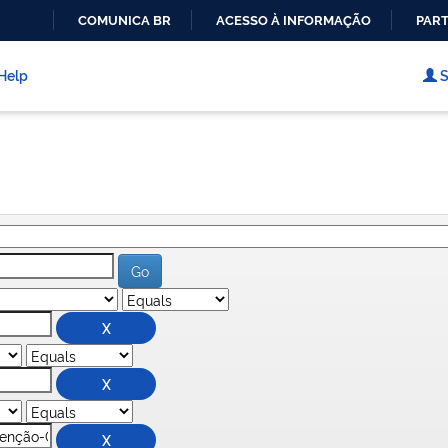
COMUNICA BR
ACESSO À INFORMAÇÃO
PART
IR
PARA
Help
S
O
CONTEÚDO