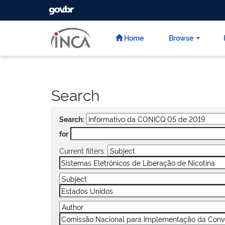
GOVBR
Skip
navigation
Home
Browse
Search
Search:
for
Current filters: