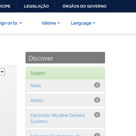
ICIPE
LEGISLAÇÃO
ÓRGÃOS DO GOVERNO
ign on to:
Idioma
Language
Discover
Subject
Adult
1
Adulto
1
Electronic Nicotine Delivery
1
Systems
Sistemas Electrónicos de
1