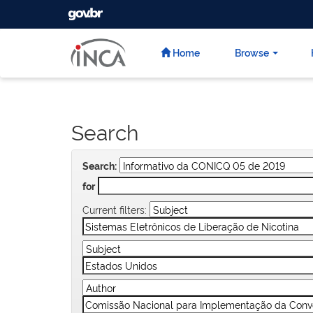
GOVBR
Skip
navigation
Home
Browse
Search
Search:
for
Current filters: