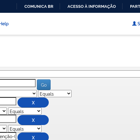
COMUNICA BR
ACESSO À INFORMAÇÃO
PART
IR
PARA
Help
S
O
CONTEÚDO