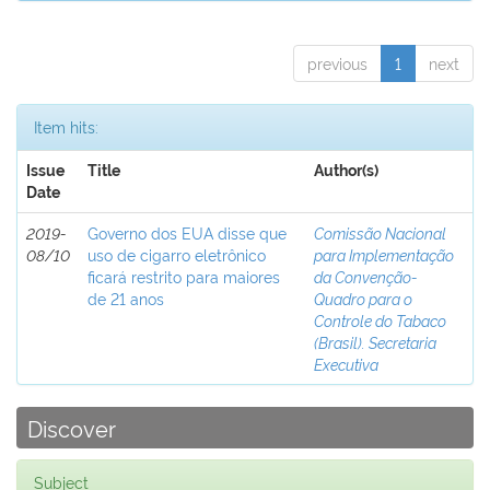
previous
1
next
Item hits:
Issue
Title
Author(s)
Date
2019-
Governo dos EUA disse que
Comissão Nacional
08/10
uso de cigarro eletrônico
para Implementação
ficará restrito para maiores
da Convenção-
de 21 anos
Quadro para o
Controle do Tabaco
(Brasil). Secretaria
Executiva
Discover
Subject