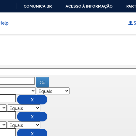
COMUNICA BR
ACESSO À INFORMAÇÃO
PART
IR
PARA
Help
S
O
CONTEÚDO