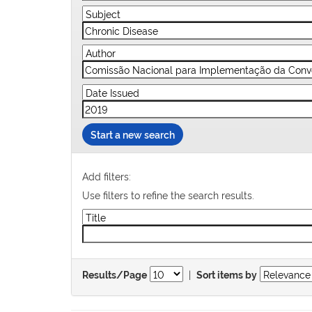
Start a new search
Add filters:
Use filters to refine the search results.
|
Results/Page
Sort items by