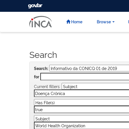
GOVBR
Skip
navigation
Home
Browse
Search
Search:
for
Current filters: