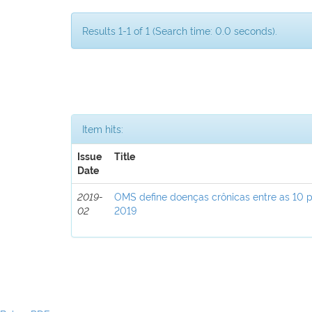
Results 1-1 of 1 (Search time: 0.0 seconds).
Item hits:
Issue
Title
Date
2019-
OMS define doenças crônicas entre as 10 p
02
2019