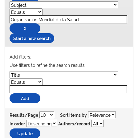
Start a new search
Add filters:
Use filters to refine the search results.
|
Results/Page
Sort items by
In order
Authors/record