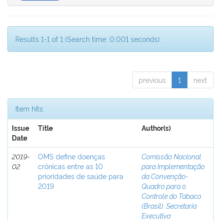
Results 1-1 of 1 (Search time: 0.001 seconds).
previous
1
next
Item hits:
Issue
Title
Author(s)
Date
2019-
OMS define doenças
Comissão Nacional
02
crônicas entre as 10
para Implementação
prioridades de saúde para
da Convenção-
2019
Quadro para o
Controle do Tabaco
(Brasil). Secretaria
Executiva