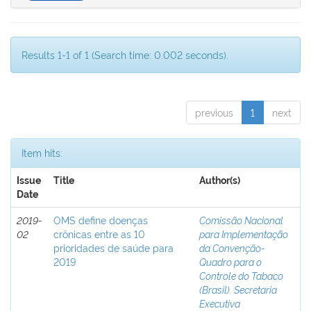
Results 1-1 of 1 (Search time: 0.002 seconds).
previous
1
next
Item hits:
Issue
Title
Author(s)
Date
2019-
OMS define doenças
Comissão Nacional
02
crônicas entre as 10
para Implementação
prioridades de saúde para
da Convenção-
2019
Quadro para o
Controle do Tabaco
(Brasil). Secretaria
Executiva