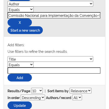
Start a new search
Add filters:
Use filters to refine the search results.
|
Results/Page
Sort items by
In order
Authors/record