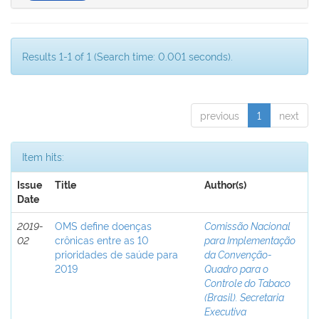
Results 1-1 of 1 (Search time: 0.001 seconds).
previous
1
next
Item hits:
Issue
Title
Author(s)
Date
2019-
OMS define doenças
Comissão Nacional
02
crônicas entre as 10
para Implementação
prioridades de saúde para
da Convenção-
2019
Quadro para o
Controle do Tabaco
(Brasil). Secretaria
Executiva