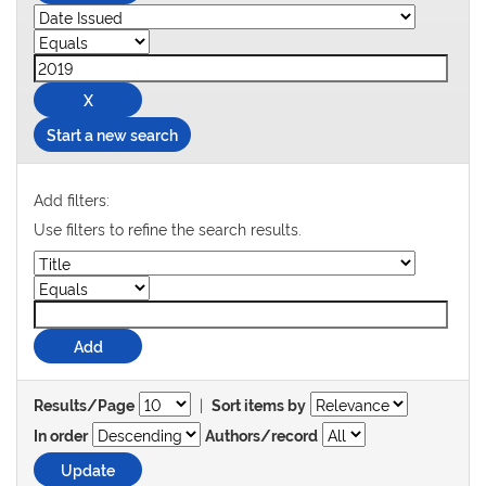
Start a new search
Add filters:
Use filters to refine the search results.
|
Results/Page
Sort items by
In order
Authors/record