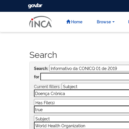
GOVBR
Skip
navigation
Home
Browse
Search
Search:
for
Current filters: