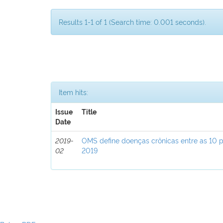
Results 1-1 of 1 (Search time: 0.001 seconds).
Item hits:
Issue
Title
Date
2019-
OMS define doenças crônicas entre as 10 p
02
2019