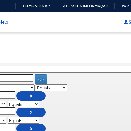
COMUNICA BR
ACESSO À INFORMAÇÃO
PART
IR
PARA
Help
S
O
CONTEÚDO