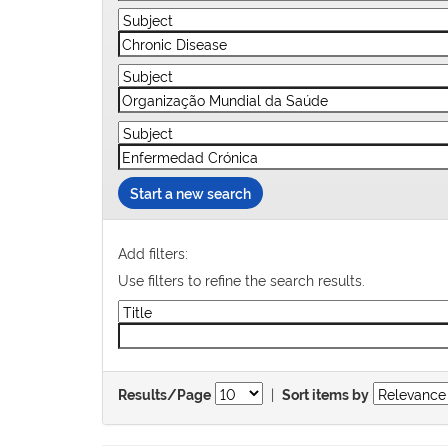
Start a new search
Add filters:
Use filters to refine the search results.
|
Results/Page
Sort items by