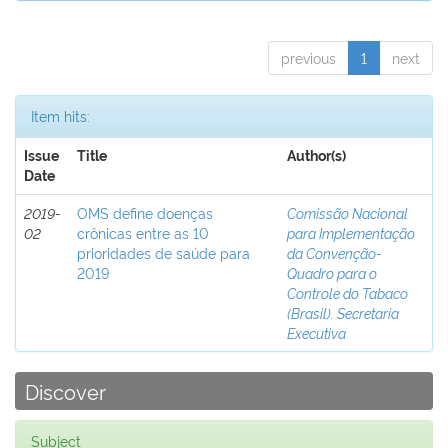
previous
1
next
Item hits:
Issue
Title
Author(s)
Date
2019-
OMS define doenças
Comissão Nacional
02
crônicas entre as 10
para Implementação
prioridades de saúde para
da Convenção-
2019
Quadro para o
Controle do Tabaco
(Brasil). Secretaria
Executiva
Discover
Subject