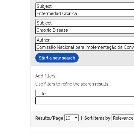
Start a new search
Add filters:
Use filters to refine the search results.
|
Results/Page
Sort items by