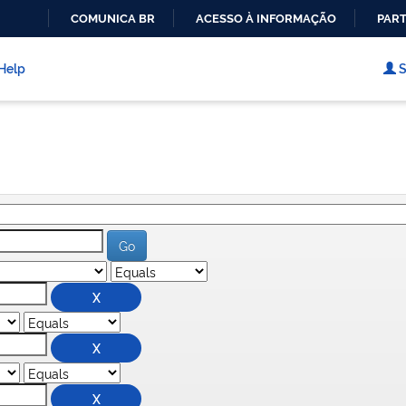
COMUNICA BR
ACESSO À INFORMAÇÃO
PART
IR
PARA
Help
S
O
CONTEÚDO