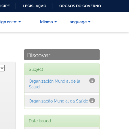
ICIPE
LEGISLAÇÃO
ÓRGÃOS DO GOVERNO
ign on to:
Idioma
Language
Discover
Subject
Organización Mundial de la
1
Salud
Organização Mundial da Saúde
1
Date issued