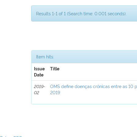
Results 1-1 of 1 (Search time: 0.001 seconds).
Item hits:
Issue
Title
Date
2019-
OMS define doenças crônicas entre as 10 p
02
2019