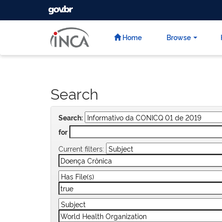
GOVBR
Skip
navigation
Home
Browse
Search
Search:
for
Current filters: