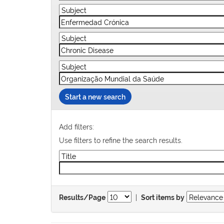
Start a new search
Add filters:
Use filters to refine the search results.
|
Results/Page
Sort items by