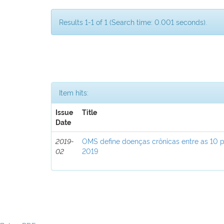
Results 1-1 of 1 (Search time: 0.001 seconds).
Item hits:
Issue
Title
Date
2019-
OMS define doenças crônicas entre as 10 p
02
2019