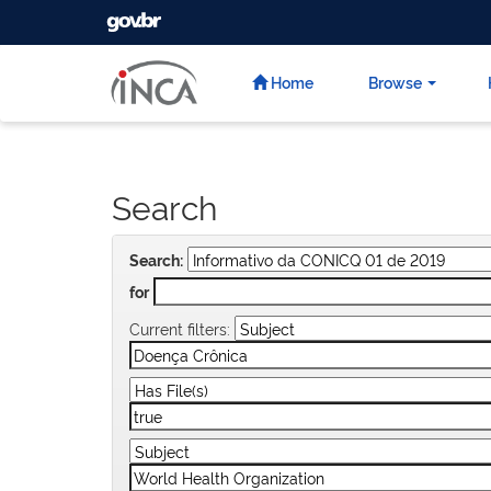
GOVBR
Skip
navigation
Home
Browse
Search
Search:
for
Current filters: