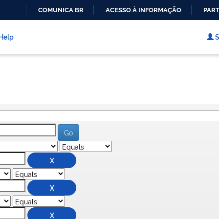
COMUNICA BR
ACESSO À INFORMAÇÃO
PART
IR
PARA
Help
S
O
CONTEÚDO