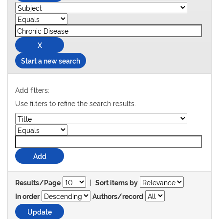
Start a new search
Add filters:
Use filters to refine the search results.
|
Results/Page
Sort items by
In order
Authors/record