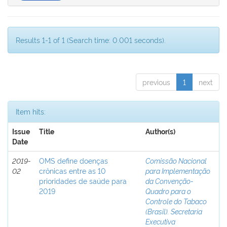
Results 1-1 of 1 (Search time: 0.001 seconds).
previous
1
next
Item hits:
Issue
Title
Author(s)
Date
2019-
OMS define doenças
Comissão Nacional
02
crônicas entre as 10
para Implementação
prioridades de saúde para
da Convenção-
2019
Quadro para o
Controle do Tabaco
(Brasil). Secretaria
Executiva