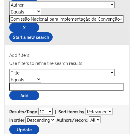
Start a new search
Add filters:
Use filters to refine the search results.
|
Results/Page
Sort items by
In order
Authors/record