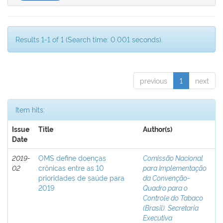
Results 1-1 of 1 (Search time: 0.001 seconds).
previous
1
next
Item hits:
Issue
Title
Author(s)
Date
2019-
OMS define doenças
Comissão Nacional
02
crônicas entre as 10
para Implementação
prioridades de saúde para
da Convenção-
2019
Quadro para o
Controle do Tabaco
(Brasil). Secretaria
Executiva