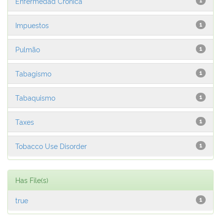
Enfermedad Crónica
1
Impuestos
1
Pulmão
1
Tabagismo
1
Tabaquismo
1
Taxes
1
Tobacco Use Disorder
1
Has File(s)
true
1