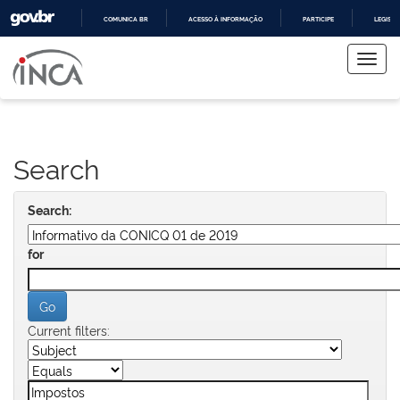
COMUNICA BR
ACESSO À INFORMAÇÃO
PARTICIPE
LEGISL
Skip
IR
PARA
navigation
O
CONTEÚDO
Search
Search:
for
Current filters: