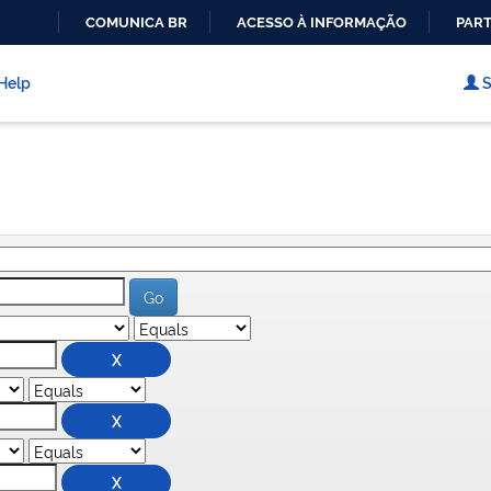
COMUNICA BR
ACESSO À INFORMAÇÃO
PART
IR
PARA
Help
S
O
CONTEÚDO