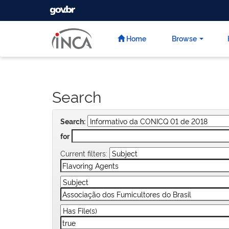
GOVBR
Skip
navigation
Home
Browse
Search
Search:
for
Current filters: