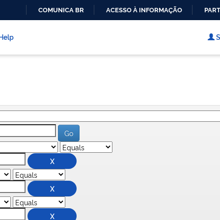
COMUNICA BR
ACESSO À INFORMAÇÃO
PART
IR
PARA
Help
S
O
CONTEÚDO