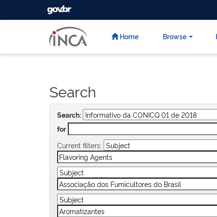
GOVBR
Skip
navigation
Home
Browse
Search
Search:
for
Current filters: