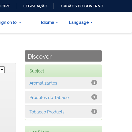
ICIPE
LEGISLAÇÃO
ÓRGÃOS DO GOVERNO
ign on to:
Idioma
Language
Discover
Subject
Aromatizantes
1
Produtos do Tabaco
1
Tobacco Products
1
Has File(s)