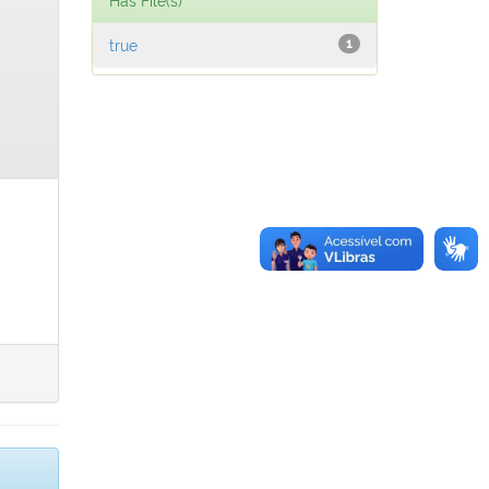
true
1