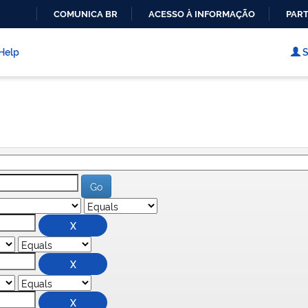
COMUNICA BR
ACESSO À INFORMAÇÃO
PART
IR
PARA
Help
S
O
CONTEÚDO