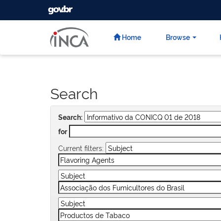
GOVBR
Skip
navigation
Home
Browse
Search
Search:
for
Current filters: