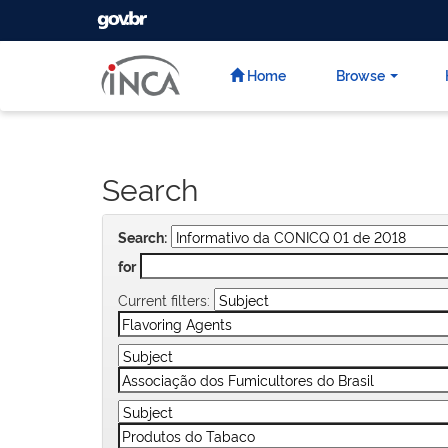
GOVBR
Skip
navigation
Home
Browse
Search
Search:
for
Current filters: