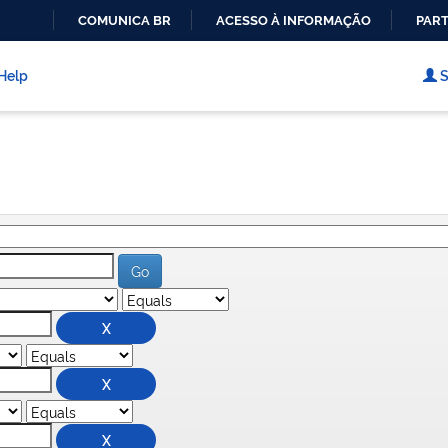
COMUNICA BR
ACESSO À INFORMAÇÃO
PART
IR
PARA
Help
S
O
CONTEÚDO