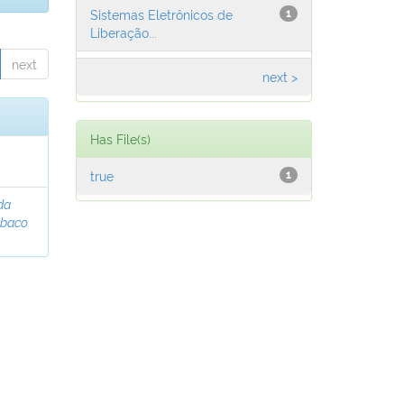
Sistemas Eletrônicos de
1
Liberação...
next
next >
Has File(s)
true
1
da
abaco