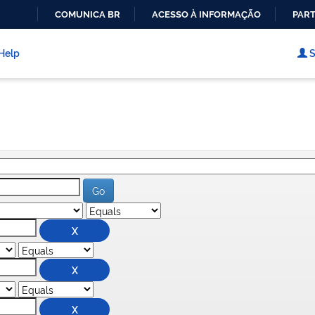
COMUNICA BR
ACESSO À INFORMAÇÃO
PART
IR
PARA
Help
S
O
CONTEÚDO