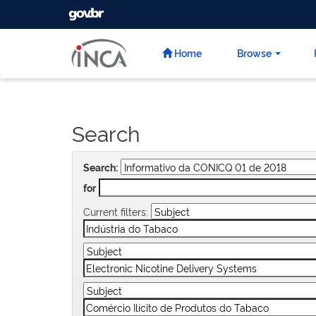
GOVBR
Skip
navigation
Home
Browse
Search
Search:
for
Current filters: