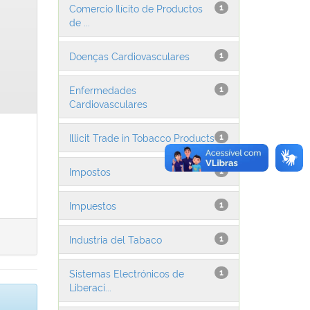
Comercio Ilícito de Productos
1
de ...
Doenças Cardiovasculares
1
Enfermedades
1
Cardiovasculares
Illicit Trade in Tobacco Products
1
Impostos
1
Impuestos
1
Industria del Tabaco
1
Sistemas Electrónicos de
1
Liberaci...