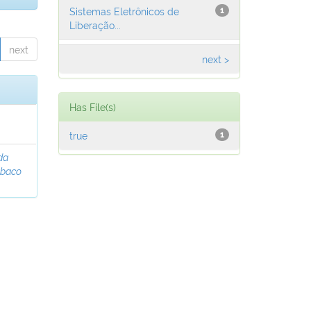
Sistemas Eletrônicos de
1
Liberação...
next
next >
Has File(s)
true
1
da
abaco