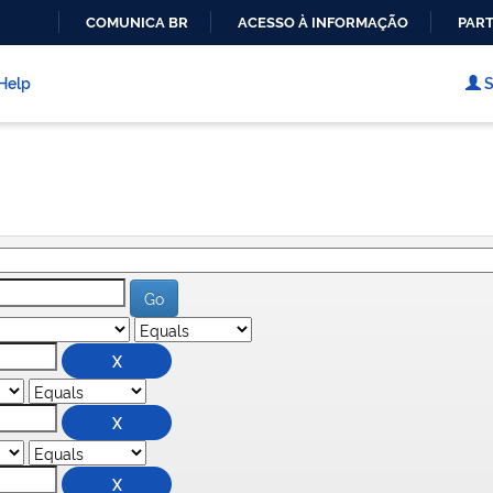
COMUNICA BR
ACESSO À INFORMAÇÃO
PART
IR
PARA
Help
S
O
CONTEÚDO