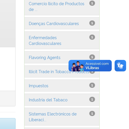
Comercio Ilícito de Productos
1
de ...
Doenças Cardiovasculares
1
Enfermedades
1
Cardiovasculares
Flavoring Agents
1
Illicit Trade in Tobacco Products
1
Impuestos
1
Industria del Tabaco
1
Sistemas Electrónicos de
1
Liberaci...