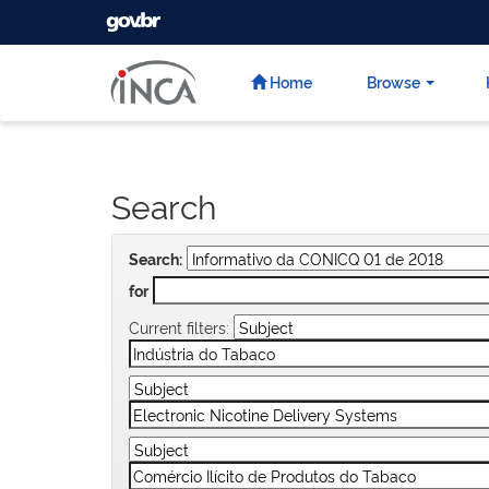
GOVBR
Skip
navigation
Home
Browse
Search
Search:
for
Current filters: