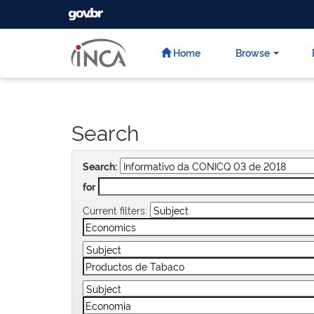
GOVBR
Skip
navigation
Home
Browse
Search
Search:
for
Current filters: