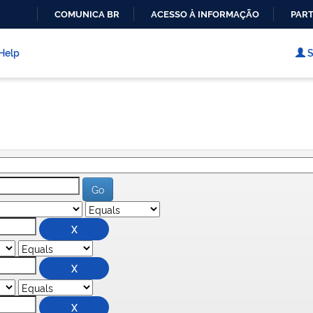
COMUNICA BR
ACESSO À INFORMAÇÃO
PART
IR
PARA
Help
S
O
CONTEÚDO