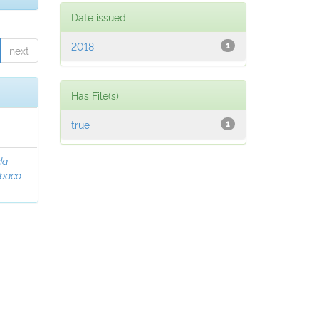
Date issued
2018
1
next
Has File(s)
true
1
da
abaco