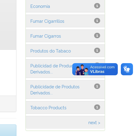
Economía
1
Fumar Cigarrillos
1
Fumar Cigarros
1
Produtos do Tabaco
1
Publicidad de Productos
1
Derivados...
Publicidade de Produtos
1
Derivados...
Tobacco Products
1
next >