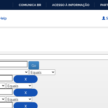
COMUNICA BR
ACESSO À INFORMAÇÃO
PART
IR
PARA
Help
S
O
CONTEÚDO