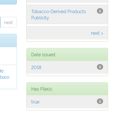
Tobacco-Derived Products
1
Publicity
next
next >
Date issued
2018
1
da
abaco
Has File(s)
true
1