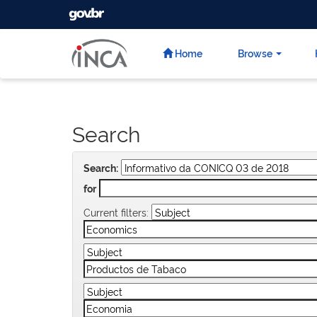
GOVBR
Skip
navigation
Home
Browse
Search
Search:
for
Current filters: