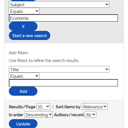
Start a new search
Add filters:
Use filters to refine the search results.
|
Results/Page
Sort items by
In order
Authors/record