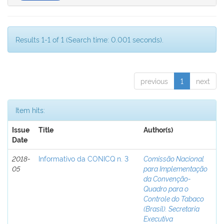
Results 1-1 of 1 (Search time: 0.001 seconds).
previous
1
next
Item hits:
Issue
Title
Author(s)
Date
2018-
Informativo da CONICQ n. 3
Comissão Nacional
05
para Implementação
da Convenção-
Quadro para o
Controle do Tabaco
(Brasil). Secretaria
Executiva