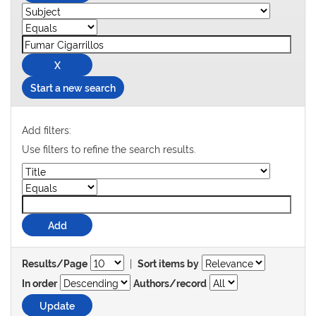
Start a new search
Add filters:
Use filters to refine the search results.
|
Results/Page
Sort items by
In order
Authors/record