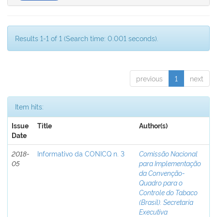
Results 1-1 of 1 (Search time: 0.001 seconds).
previous
1
next
Item hits:
Issue
Title
Author(s)
Date
2018-
Informativo da CONICQ n. 3
Comissão Nacional
05
para Implementação
da Convenção-
Quadro para o
Controle do Tabaco
(Brasil). Secretaria
Executiva