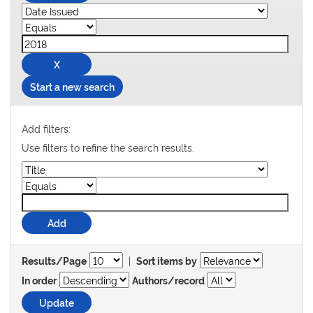
Start a new search
Add filters:
Use filters to refine the search results.
|
Results/Page
Sort items by
In order
Authors/record