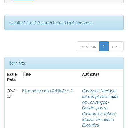
Results 1-1 of 1 (Search time: 0.001 seconds).
previous
1
next
Item hits:
Issue
Title
Author(s)
Date
2018-
Informativo da CONICQ n. 3
Comissão Nacional
05
para Implementação
da Convenção-
Quadro para o
Controle do Tabaco
(Brasil). Secretaria
Executiva