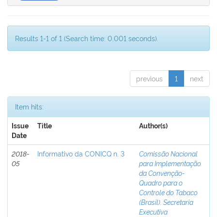
Results 1-1 of 1 (Search time: 0.001 seconds).
previous
1
next
Item hits:
Issue
Title
Author(s)
Date
2018-
Informativo da CONICQ n. 3
Comissão Nacional
05
para Implementação
da Convenção-
Quadro para o
Controle do Tabaco
(Brasil). Secretaria
Executiva