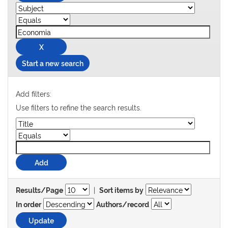
Start a new search
Add filters:
Use filters to refine the search results.
|
Results/Page
Sort items by
In order
Authors/record