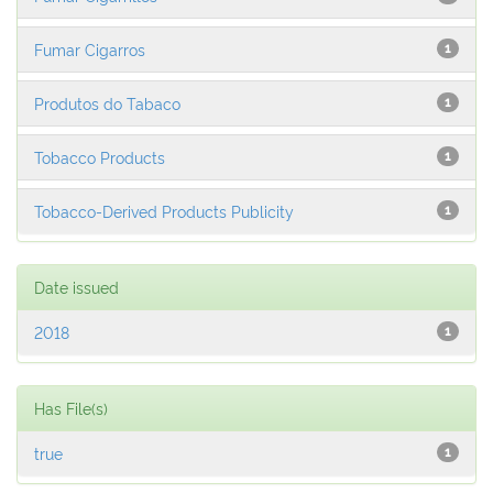
Fumar Cigarros
1
Produtos do Tabaco
1
Tobacco Products
1
Tobacco-Derived Products Publicity
1
Date issued
2018
1
Has File(s)
true
1