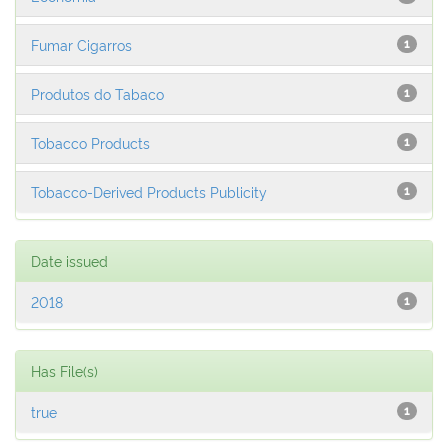
Fumar Cigarros
1
Produtos do Tabaco
1
Tobacco Products
1
Tobacco-Derived Products Publicity
1
Date issued
2018
1
Has File(s)
true
1