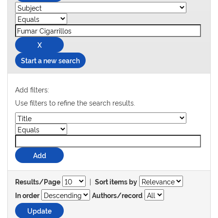
Start a new search
Add filters:
Use filters to refine the search results.
|
Results/Page
Sort items by
In order
Authors/record