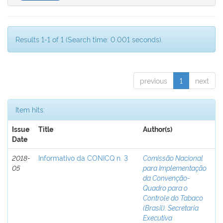
Results 1-1 of 1 (Search time: 0.001 seconds).
previous
1
next
Item hits:
Issue
Title
Author(s)
Date
2018-
Informativo da CONICQ n. 3
Comissão Nacional
05
para Implementação
da Convenção-
Quadro para o
Controle do Tabaco
(Brasil). Secretaria
Executiva