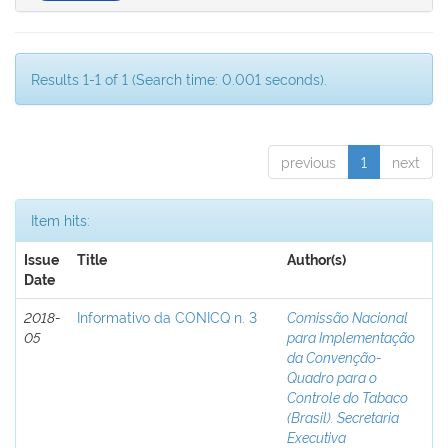
Results 1-1 of 1 (Search time: 0.001 seconds).
previous
1
next
Item hits:
Issue
Title
Author(s)
Date
2018-
Informativo da CONICQ n. 3
Comissão Nacional
05
para Implementação
da Convenção-
Quadro para o
Controle do Tabaco
(Brasil). Secretaria
Executiva