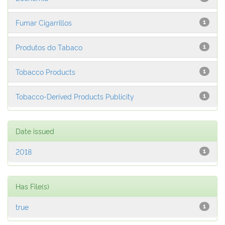
Fumar Cigarrillos
1
Produtos do Tabaco
1
Tobacco Products
1
Tobacco-Derived Products Publicity
1
Date issued
2018
1
Has File(s)
true
1