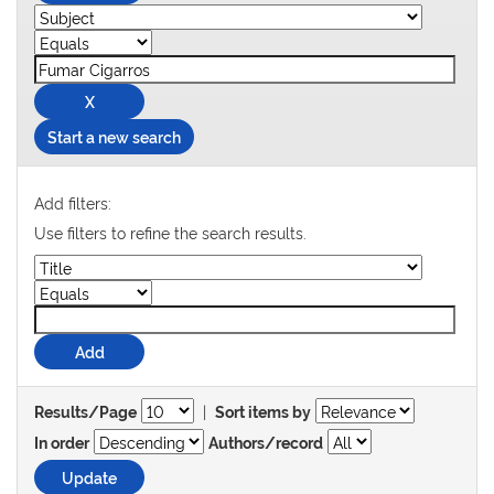
Start a new search
Add filters:
Use filters to refine the search results.
|
Results/Page
Sort items by
In order
Authors/record