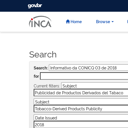
GOVBR
Skip
navigation
Home
Browse
Search
Search:
for
Current filters: