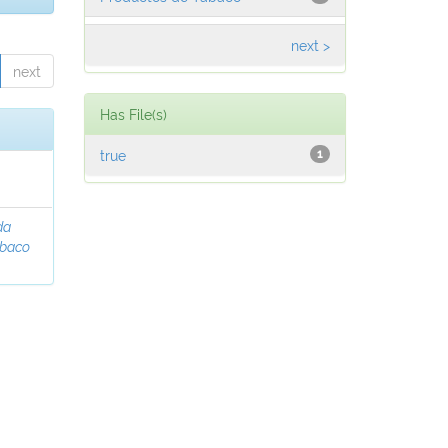
next >
next
Has File(s)
true
1
da
abaco