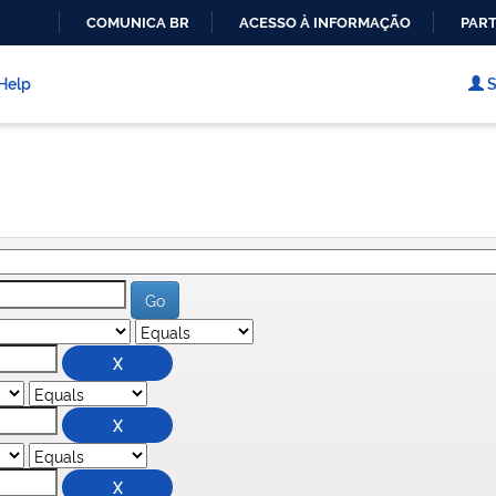
COMUNICA BR
ACESSO À INFORMAÇÃO
PART
IR
PARA
Help
S
O
CONTEÚDO