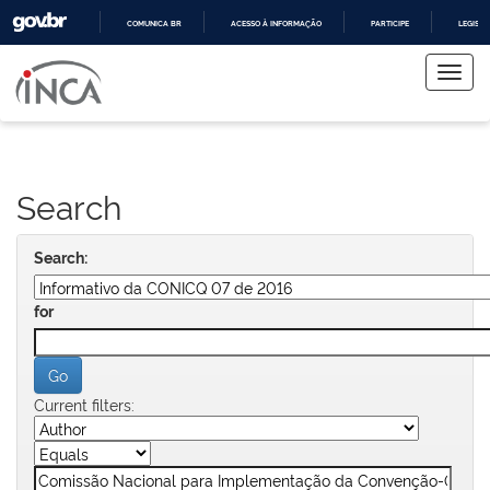
COMUNICA BR
ACESSO À INFORMAÇÃO
PARTICIPE
LEGISL
Skip
IR
PARA
navigation
O
CONTEÚDO
Search
Search:
for
Current filters: