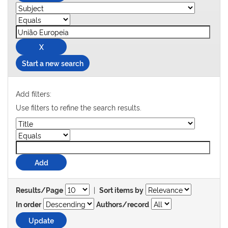
Start a new search
Add filters:
Use filters to refine the search results.
|
Results/Page
Sort items by
In order
Authors/record