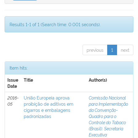
Results 1-1 of 1 (Search time: 0.001 seconds).
previous
1
next
Item hits:
Issue
Title
Author(s)
Date
2016-
União Europeia aprova
Comissão Nacional
05
proibição de aditivos em
para Implementação
cigarros e embalagens
da Convenção-
padronizadas
Quadro para o
Controle do Tabaco
(Brasil). Secretaria
Executiva