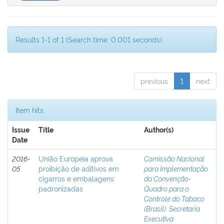
Results 1-1 of 1 (Search time: 0.001 seconds).
previous
1
next
Item hits:
Issue
Title
Author(s)
Date
2016-
União Europeia aprova
Comissão Nacional
05
proibição de aditivos em
para Implementação
cigarros e embalagens
da Convenção-
padronizadas
Quadro para o
Controle do Tabaco
(Brasil). Secretaria
Executiva