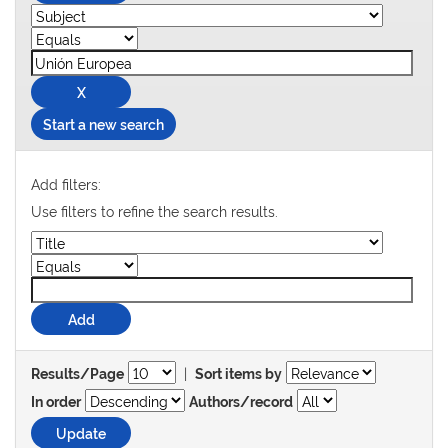
Start a new search
Add filters:
Use filters to refine the search results.
|
Results/Page
Sort items by
In order
Authors/record