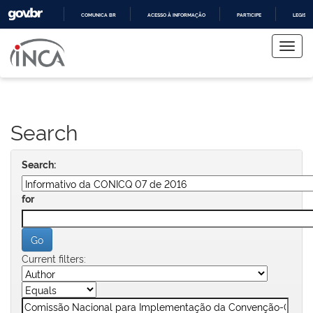
COMUNICA BR
ACESSO À INFORMAÇÃO
PARTICIPE
LEGISL
Skip
IR
PARA
navigation
O
CONTEÚDO
Search
Search:
for
Current filters: