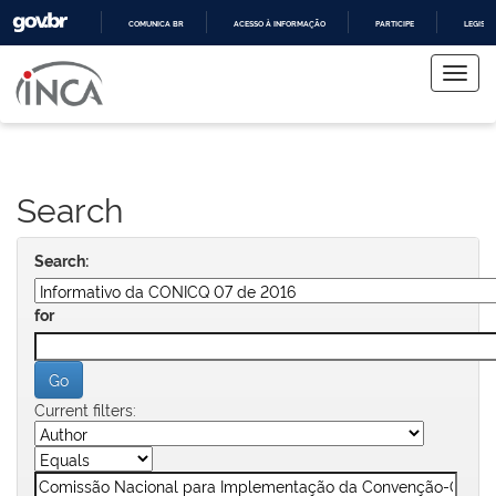
COMUNICA BR
ACESSO À INFORMAÇÃO
PARTICIPE
LEGISL
Skip
IR
PARA
navigation
O
CONTEÚDO
Search
Search:
for
Current filters: