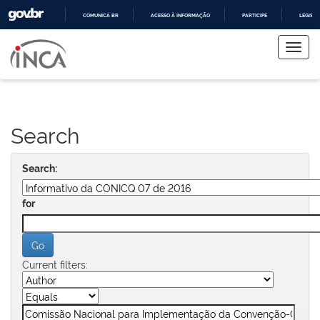
COMUNICA BR
ACESSO À INFORMAÇÃO
PARTICIPE
LEGISL
Skip
IR
PARA
navigation
O
CONTEÚDO
Search
Search:
for
Current filters: