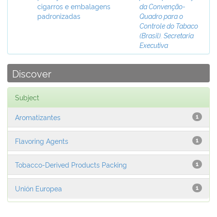
cigarros e embalagens
da Convenção-
padronizadas
Quadro para o
Controle do Tabaco
(Brasil). Secretaria
Executiva
Discover
Subject
Aromatizantes
1
Flavoring Agents
1
Tobacco-Derived Products Packing
1
Unión Europea
1