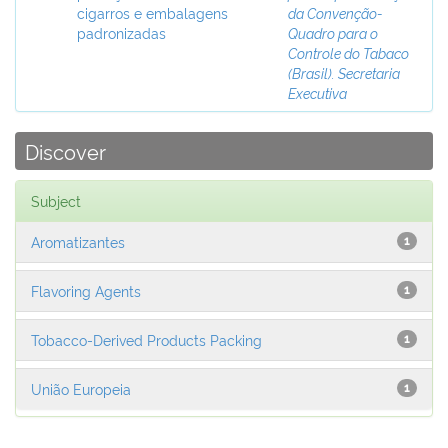
cigarros e embalagens
da Convenção-
padronizadas
Quadro para o
Controle do Tabaco
(Brasil). Secretaria
Executiva
Discover
Subject
Aromatizantes
1
Flavoring Agents
1
Tobacco-Derived Products Packing
1
União Europeia
1