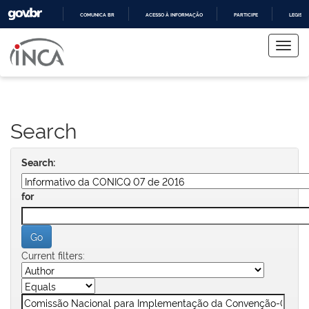
COMUNICA BR
ACESSO À INFORMAÇÃO
PARTICIPE
LEGISL
Skip
IR
PARA
navigation
O
CONTEÚDO
Search
Search:
for
Current filters: