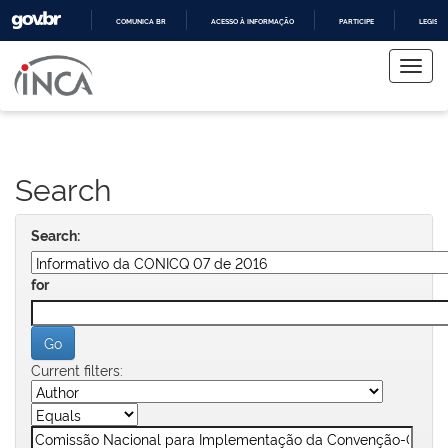
COMUNICA BR
ACESSO À INFORMAÇÃO
PARTICIPE
LEGISL
Skip
IR
PARA
navigation
O
CONTEÚDO
Search
Search:
for
Current filters: