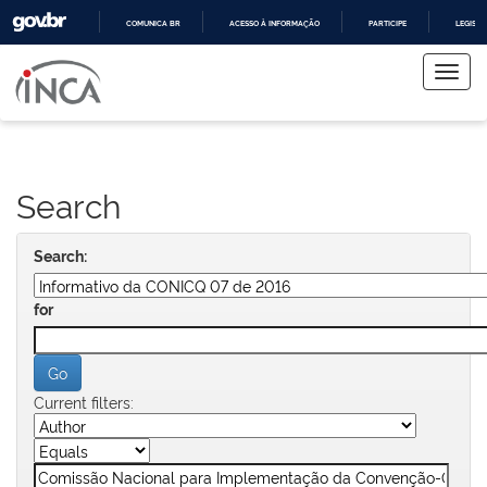
COMUNICA BR
ACESSO À INFORMAÇÃO
PARTICIPE
LEGISL
Skip
IR
PARA
navigation
O
CONTEÚDO
Search
Search:
for
Current filters: