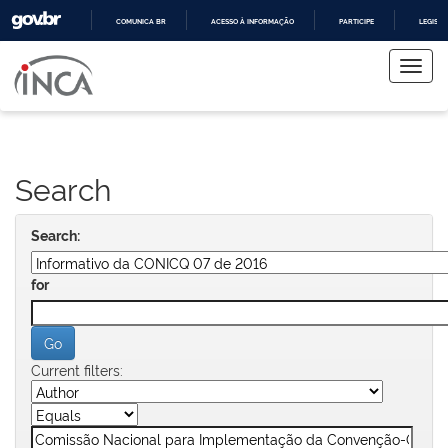
COMUNICA BR
ACESSO À INFORMAÇÃO
PARTICIPE
LEGISL
Skip
IR
PARA
navigation
O
CONTEÚDO
Search
Search:
for
Current filters: