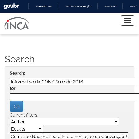
COMUNICA BR
ACESSO À INFORMAÇÃO
PARTICIPE
LEGISL
Skip
IR
PARA
navigation
O
CONTEÚDO
Search
Search:
for
Current filters: