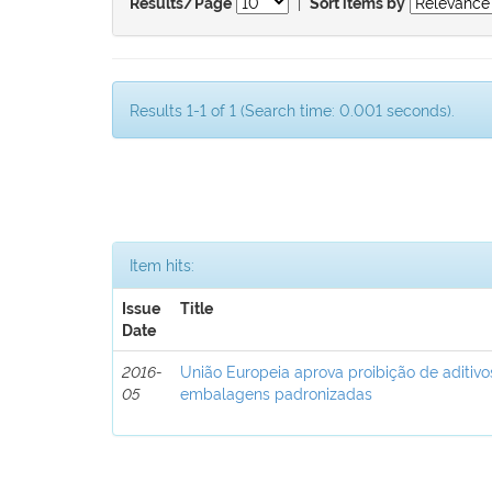
|
Results/Page
Sort items by
Results 1-1 of 1 (Search time: 0.001 seconds).
Item hits:
Issue
Title
Date
2016-
União Europeia aprova proibição de aditivo
05
embalagens padronizadas