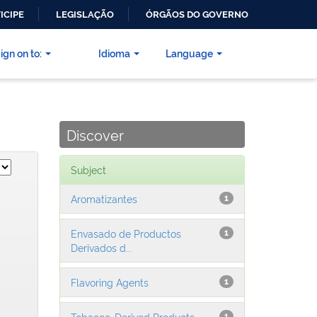
ICIPE
LEGISLAÇÃO
ÓRGÃOS DO GOVERNO
ign on to:
Idioma
Language
Discover
Subject
Aromatizantes
1
Envasado de Productos
1
Derivados d...
Flavoring Agents
1
Tobacco-Derived Products
1