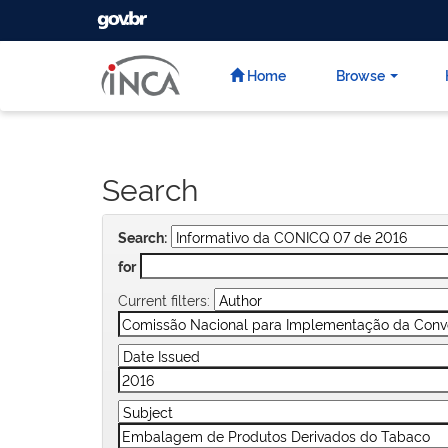
GOVBR
Skip
navigation
Home
Browse
Search
Search:
for
Current filters: