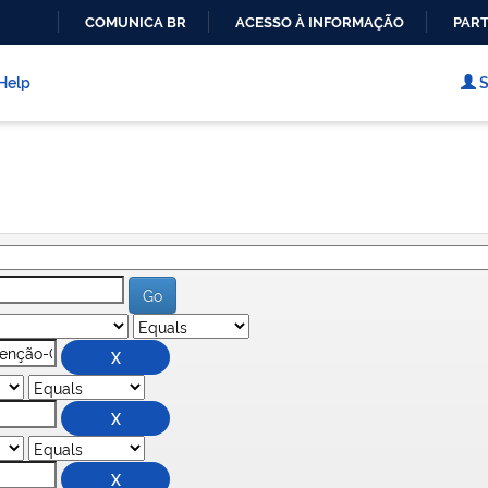
COMUNICA BR
ACESSO À INFORMAÇÃO
PART
IR
PARA
Help
S
O
CONTEÚDO