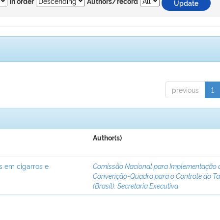
In order
Authors/record
previous
1
Author(s)
s em cigarros e
Comissão Nacional para Implementação 
Convenção-Quadro para o Controle do T
(Brasil). Secretaria Executiva