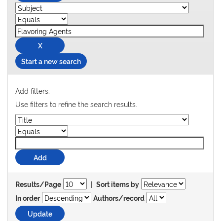
Start a new search
Add filters:
Use filters to refine the search results.
|
Results/Page
Sort items by
In order
Authors/record