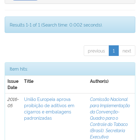
Results 1-1 of 1 (Search time: 0.002 seconds).
previous
1
next
Item hits:
Issue
Title
Author(s)
Date
2016-
União Europeia aprova
Comissão Nacional
05
proibição de aditivos em
para Implementação
cigarros e embalagens
da Convenção-
padronizadas
Quadro para o
Controle do Tabaco
(Brasil). Secretaria
Executiva