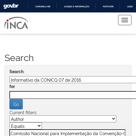
COMUNICA BR
ACESSO À INFORMAÇÃO
PARTICIPE
LEGISL
Skip
IR
PARA
navigation
O
CONTEÚDO
Search
Search:
for
Current filters: