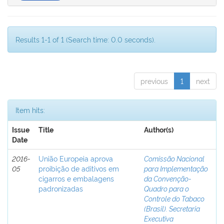
Results 1-1 of 1 (Search time: 0.0 seconds).
previous
1
next
Item hits:
Issue
Title
Author(s)
Date
2016-
União Europeia aprova
Comissão Nacional
05
proibição de aditivos em
para Implementação
cigarros e embalagens
da Convenção-
padronizadas
Quadro para o
Controle do Tabaco
(Brasil). Secretaria
Executiva