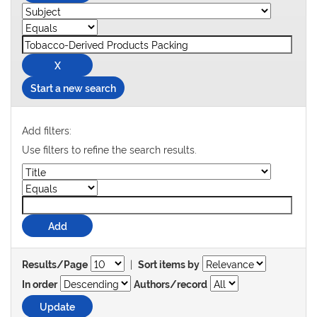
Start a new search
Add filters:
Use filters to refine the search results.
|
Results/Page
Sort items by
In order
Authors/record