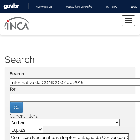
COMUNICA BR
ACESSO À INFORMAÇÃO
PARTICIPE
LEGISL
Skip
IR
PARA
navigation
O
CONTEÚDO
Search
Search:
for
Current filters: