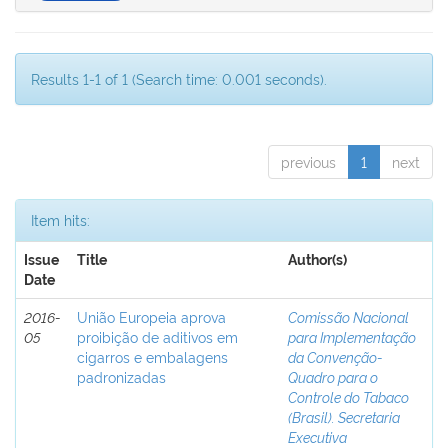
Results 1-1 of 1 (Search time: 0.001 seconds).
previous
1
next
Item hits:
Issue
Title
Author(s)
Date
2016-
União Europeia aprova
Comissão Nacional
05
proibição de aditivos em
para Implementação
cigarros e embalagens
da Convenção-
padronizadas
Quadro para o
Controle do Tabaco
(Brasil). Secretaria
Executiva