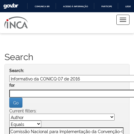
COMUNICA BR
ACESSO À INFORMAÇÃO
PARTICIPE
LEGISL
Skip
IR
PARA
navigation
O
CONTEÚDO
Search
Search:
for
Current filters: