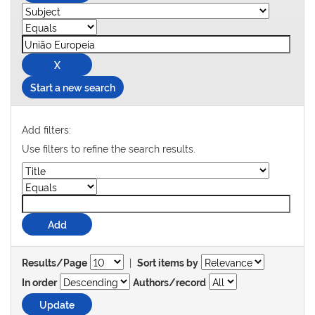
Start a new search
Add filters:
Use filters to refine the search results.
|
Results/Page
Sort items by
In order
Authors/record