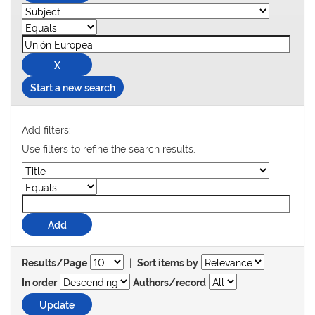
Start a new search
Add filters:
Use filters to refine the search results.
|
Results/Page
Sort items by
In order
Authors/record