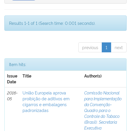
Results 1-1 of 1 (Search time: 0.001 seconds).
previous
1
next
Item hits:
Issue
Title
Author(s)
Date
2016-
União Europeia aprova
Comissão Nacional
05
proibição de aditivos em
para Implementação
cigarros e embalagens
da Convenção-
padronizadas
Quadro para o
Controle do Tabaco
(Brasil). Secretaria
Executiva