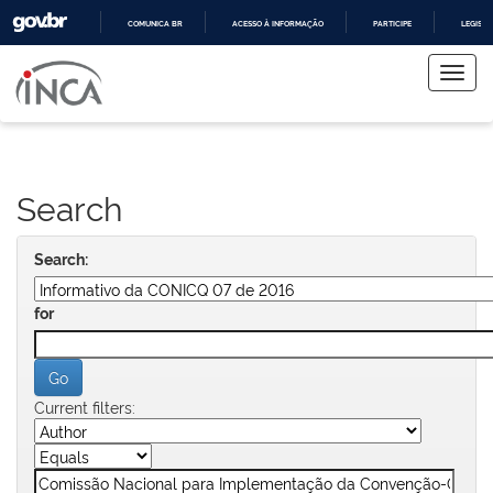
COMUNICA BR
ACESSO À INFORMAÇÃO
PARTICIPE
LEGISL
Skip
IR
PARA
navigation
O
CONTEÚDO
Search
Search:
for
Current filters: