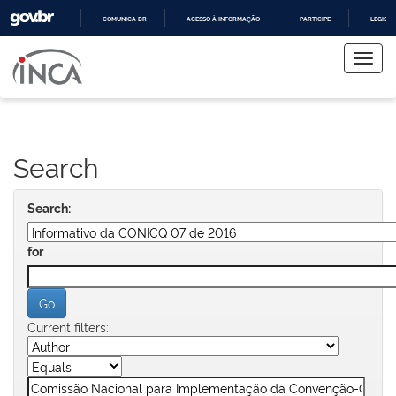
COMUNICA BR
ACESSO À INFORMAÇÃO
PARTICIPE
LEGISL
Skip
IR
PARA
navigation
O
CONTEÚDO
Search
Search:
for
Current filters: