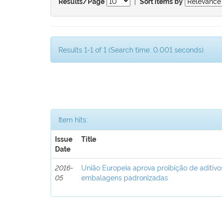
|
Results/Page
Sort items by
Results 1-1 of 1 (Search time: 0.001 seconds).
Item hits:
Issue
Title
Date
2016-
União Europeia aprova proibição de aditivo
05
embalagens padronizadas