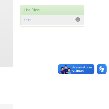
Has File(s)
true
1