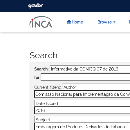
GOVBR
Skip
navigation
Home
Browse
Search
Search:
for
Current filters: