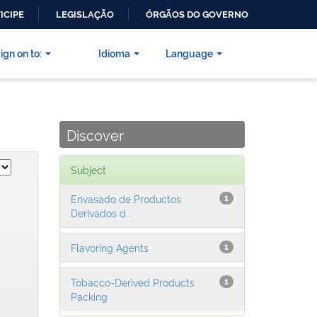
ICIPE
LEGISLAÇÃO
ÓRGÃOS DO GOVERNO
ign on to:
Idioma
Language
Discover
Subject
Envasado de Productos
1
Derivados d...
Flavoring Agents
1
Tobacco-Derived Products
1
Packing