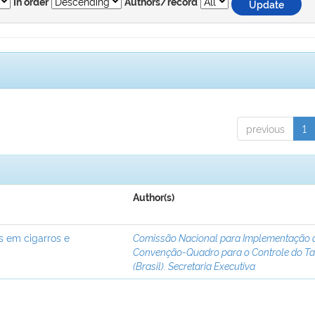
In order
Authors/record
previous
1
Author(s)
s em cigarros e
Comissão Nacional para Implementação 
Convenção-Quadro para o Controle do T
(Brasil). Secretaria Executiva