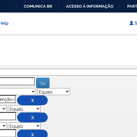
COMUNICA BR
ACESSO À INFORMAÇÃO
PART
IR
PARA
Help
S
O
CONTEÚDO