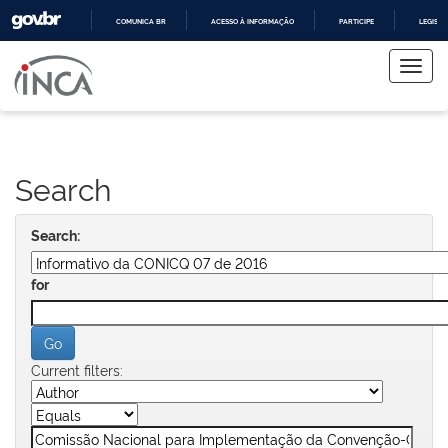
COMUNICA BR
ACESSO À INFORMAÇÃO
PARTICIPE
LEGISL
Skip
IR
PARA
navigation
O
CONTEÚDO
Search
Search:
for
Current filters: